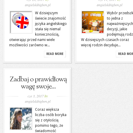
angielskibigben.pl
angielskibigben.pl
W dzisiejszym
Wybór przedsz
świecie znajomość
to jedna z
języka angielskiego
najważniejszyc
stała się niemal
decyzji, jakie
koniecznością,
podejmują rodz
otwierając przed nami wiele
W dzisiejszych czasach coraz
możliwości zarówno w...
więcej rodzin decyduje...
READ MORE
READ MO
Zadbaj o prawidłową
wagę swoje...
cze 3, 2017
by
angielskibigben.pl
Coraz większa
liczba osób boryka
się z otyłością
pomimo tego, że
świadomość