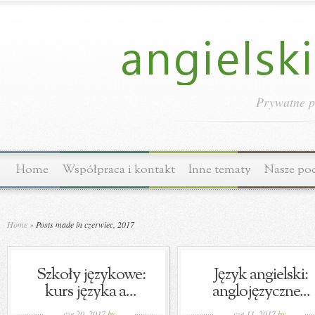
Prywatne p
Home
Współpraca i kontakt
Inne tematy
Nasze po
Home
»
Posts made in czerwiec, 2017
Szkoły językowe:
Język angielski:
kurs języka a...
anglojęzyczne...
cze 20, 2017
by
cze 11, 2017
by