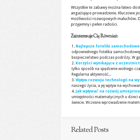
Wszystkie te zabawy można łatwo dost
angażujące prowadzenie. Kluczowe jes
możliwości rozwojowych maluchów. Dzi
przyjemny i pełen radości.
Zainteresuje Cię Również:
Najlepsze foteliki samochodowe 
odpowiedniego fotelika samochodowego
bezpieczeństwo podczas podróży. W gąs
Korzyści wynikające z uczestnic
tylko sposób na spędzenie wolnego cza
Regularna aktywność...
Wpływ rozwoju technologii na w
naszego życia, a jej wpływ na wychowani
Jak wpływać na rozwój umiejętn
umiejętności matematycznych u dzieci w
świecie. Wczesne wprowadzenie matematy
Related Posts