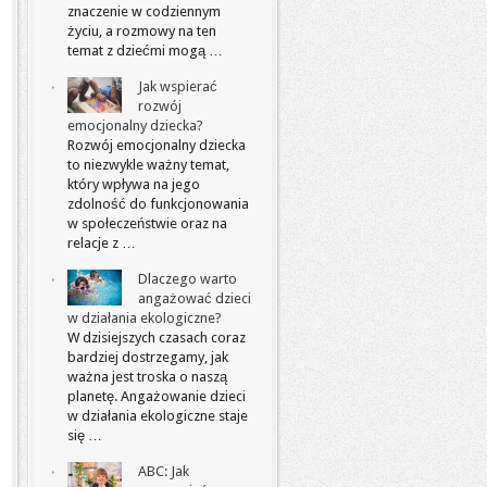
znaczenie w codziennym
życiu, a rozmowy na ten
temat z dziećmi mogą …
Jak wspierać
rozwój
emocjonalny dziecka?
Rozwój emocjonalny dziecka
to niezwykle ważny temat,
który wpływa na jego
zdolność do funkcjonowania
w społeczeństwie oraz na
relacje z …
Dlaczego warto
angażować dzieci
w działania ekologiczne?
W dzisiejszych czasach coraz
bardziej dostrzegamy, jak
ważna jest troska o naszą
planetę. Angażowanie dzieci
w działania ekologiczne staje
się …
ABC: Jak