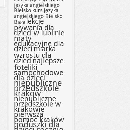
języka angielskiego
Bielsko
kurs języka
angielskiego Bielsko
lekcje
Biała
pływania dla
dzieci w lublinie
maty
edukacyjne dla
dzieci
miarka
wzrostu dla
najlepsze
dzieci
foteliki
samochodowe
dla dzieci
niepubliczne
przedszkole
kraków
niepubliczne
przedszkole w
krakowie
pierwsza
pomoc kraków
poduszki dla
dzieci ręcznie