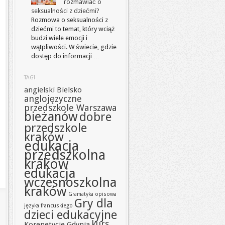
rozmawiać o
seksualności z dziećmi?
Rozmowa o seksualności z
dziećmi to temat, który wciąż
budzi wiele emocji i
wątpliwości. W świecie, gdzie
dostęp do informacji …
TAGI
angielski Bielsko
anglojęzyczne
przedszkole Warszawa
bieżanów
dobre
przedszkole
kraków
edukacja
przedszkolna
kraków
edukacja
wczesnoszkolna
kraków
Gramatyka opisowa
Gry dla
języka francuskiego
dzieci edukacyjne
kurs
Korepetycje Gdynia