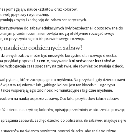
lne i pomagają w nauce kształtów oraz kolorów.
rozwój językowy i wyobraźnię.
tymulują zmysły i zachęcają do zabaw sensorycznych.
wykorzystywane do zabaw edukacyjnych były bezpieczne i dostosowane do
obranym przedmiotom, niemowlęta mogą efektywnie rozwijać swoje
, co przyczynia się do ich prawidłowego rozwoju.
y nauki do codziennych zabaw?
ziennych zabaw może być niezwykle korzystne dla rozwoju dziecka.
na przykład poprzez
liczenie
, nazywanie
kolorów
oraz
kształtów
ylko wzbogacają czas spędzany na zabawie, ale również pozwalają dziecku
ć pytania, które zachęcają je do myślenia. Na przykład, gdy dziecko bawi
ów jest w tej wieży?” lub „Jakiego koloru jest ten klocek?”. Tego typu
e także wspierają jego zdolności komunikacyjne i logiczne myślenie.
osobem na naukę poprzez zabawę. Oto kilka przykładów takich zabaw:
óż dziecku nauczyć się kolorów, opisując przedmioty w otoczeniu i prosząc,
sprzątania zabawek, zachęć dziecko do policzenia, ile zabawek znajduje się w
s spacerów na świeżym powietrzu, poproś dziecko, aby znalazło różne