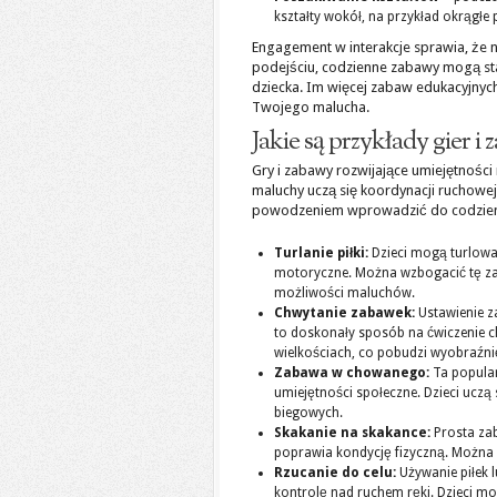
kształty wokół, na przykład okrągłe
Engagement w interakcje sprawia, że n
podejściu, codzienne zabawy mogą stać
dziecka. Im więcej zabaw edukacyjnyc
Twojego malucha.
Jakie są przykłady gier 
Gry i zabawy rozwijające umiejętności
maluchy uczą się koordynacji ruchowej
powodzeniem wprowadzić do codzien
Turlanie piłki:
Dzieci mogą turlować
motoryczne. Można wzbogacić tę zab
możliwości maluchów.
Chwytanie zabawek:
Ustawienie z
to doskonały sposób na ćwiczenie c
wielkościach, co pobudzi wyobraźni
Zabawa w chowanego:
Ta popular
umiejętności społeczne. Dzieci uczą
biegowych.
Skakanie na skakance:
Prosta zab
poprawia kondycję fizyczną. Można
Rzucanie do celu:
Używanie piłek 
kontrolę nad ruchem ręki. Dzieci 