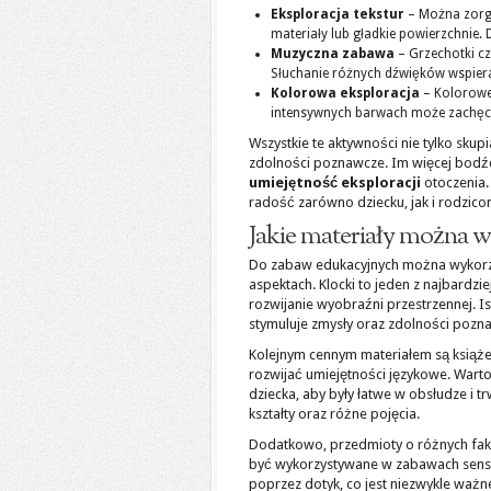
Eksploracja tekstur
– Można zorga
materiały lub gładkie powierzchnie. 
Muzyczna zabawa
– Grzechotki cz
Słuchanie różnych dźwięków wspiera
Kolorowa eksploracja
– Kolorowe
intensywnych barwach może zachęci
Wszystkie te aktywności nie tylko skup
zdolności poznawcze. Im więcej bodźc
umiejętność eksploracji
otoczenia.
radość zarówno dziecku, jak i rodzic
Jakie materiały można 
Do zabaw edukacyjnych można wykorzys
aspektach. Klocki to jeden z najbard
rozwijanie wyobraźni przestrzennej. Is
stymuluje zmysły oraz zdolności poz
Kolejnym cennym materiałem są książe
rozwijać umiejętności językowe. Wart
dziecka, aby były łatwe w obsłudze i 
kształty oraz różne pojęcia.
Dodatkowo, przedmioty o różnych faktura
być wykorzystywane w zabawach senso
poprzez dotyk, co jest niezwykle ważne