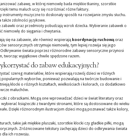
nizować zabawę, w której niemowlę bada miękkie tkaniny, szorstkie
Dzięki temu maluch uczy się rozróżniać różne faktury.
y instrumenty muzyczne to doskonały sposób na rozwijanie zmysłu słuchu.
 także zdolności językowe.
 zabawki oraz przedmioty pobudzają wzrok dziecka. Wybieranie zabawek o
ć niemowlę do sięgania i chwytania.
iają się na zabawie, ale również wspierają
koordynację ruchową
oraz
ów sensorycznych otrzymuje niemowlę, tym lepiej rozwija się jego
 Odkrywanie świata poprzez różnorodne zabawy sensoryczne przynosi
om, tworząc wyjątkowe chwile spędzone razem.
wykorzystać do zabaw edukacyjnych?
tać szereg materiałów, które wspierają rozwój dzieci w różnych
ziej popularnych wyborów, ponieważ pozwalają na twórcze budowanie i
tnieją klocki o różnych kształtach, wielkościach i kolorach, co dodatkowo
nawcze maluchów.
czki z obrazkami. Mogą one wprowadzać dzieci w świat literatury oraz
o wybierać książeczki z twardymi stronami, które są dostosowane do wieku
trwałe. Dzięki różnorodnym ilustracjom dzieci mogą poznawać także kolory,
ch, takie jak miękkie pluszaki, szorstkie klocki czy gładkie piłki, mogą
rycznych. Zróżnicowane tekstury zachęcają dzieci do odkrywania świata
 dla ich rozwoju.