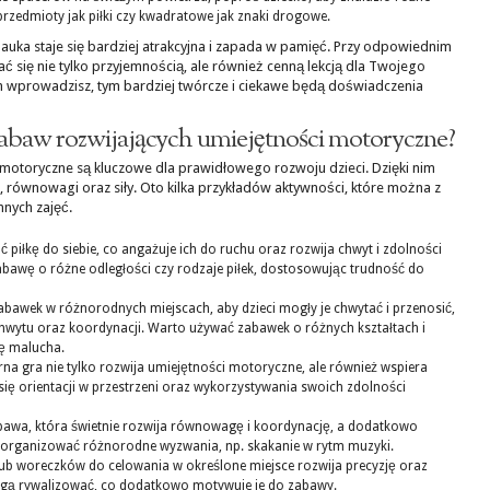
 przedmioty jak piłki czy kwadratowe jak znaki drogowe.
auka staje się bardziej atrakcyjna i zapada w pamięć. Przy odpowiednim
 się nie tylko przyjemnością, ale również cenną lekcją dla Twojego
h wprowadzisz, tym bardziej twórcze i ciekawe będą doświadczenia
i zabaw rozwijających umiejętności motoryczne?
 motoryczne są kluczowe dla prawidłowego rozwoju dzieci. Dzięki nim
, równowagi oraz siły. Oto kilka przykładów aktywności, które można z
nych zajęć.
 piłkę do siebie, co angażuje ich do ruchu oraz rozwija chwyt i zdolności
awę o różne odległości czy rodzaje piłek, dostosowując trudność do
abawek w różnorodnych miejscach, aby dzieci mogły je chwytać i przenosić,
hwytu oraz koordynacji. Warto używać zabawek o różnych kształtach i
ę malucha.
na gra nie tylko rozwija umiejętności motoryczne, ale również wspiera
 się orientacji w przestrzeni oraz wykorzystywania swoich zdolności
awa, która świetnie rozwija równowagę i koordynację, a dodatkowo
 organizować różnorodne wyzwania, np. skakanie w rytm muzyki.
lub woreczków do celowania w określone miejsce rozwija precyzję oraz
mogą rywalizować, co dodatkowo motywuje je do zabawy.