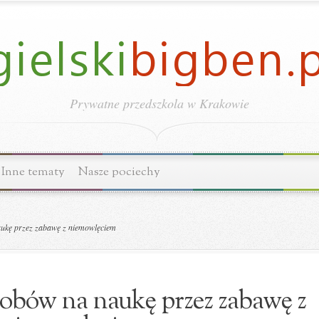
Prywatne przedszkola w Krakowie
Inne tematy
Nasze pociechy
ukę przez zabawę z niemowlęciem
sobów na naukę przez zabawę z