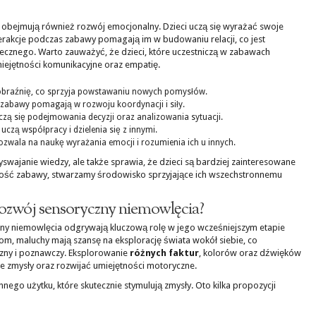
ę obejmują również rozwój emocjonalny. Dzieci uczą się wyrażać swoje
terakcje podczas zabawy pomagają im w budowaniu relacji, co jest
cznego. Warto zauważyć, że dzieci, które uczestniczą w zabawach
miejętności komunikacyjne oraz empatię.
obraźnię, co sprzyja powstawaniu nowych pomysłów.
zabawy pomagają w rozwoju koordynacji i siły.
zą się podejmowania decyzji oraz analizowania sytuacji.
zą współpracy i dzielenia się z innymi.
ozwala na naukę wyrażania emocji i rozumienia ich u innych.
zyswajanie wiedzy, ale także sprawia, że dzieci są bardziej zainteresowane
ość zabawy, stwarzamy środowisko sprzyjające ich wszechstronnemu
rozwój sensoryczny niemowlęcia?
ny niemowlęcia odgrywają kluczową rolę w jego wcześniejszym etapie
om, maluchy mają szansę na eksplorację świata wokół siebie, co
czny i poznawczy. Eksplorowanie
różnych faktur
, kolorów oraz dźwięków
zmysły oraz rozwijać umiejętności motoryczne.
ego użytku, które skutecznie stymulują zmysły. Oto kilka propozycji