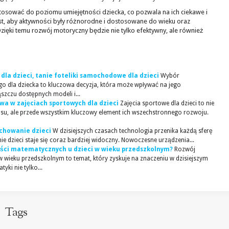
osować do poziomu umiejętności dziecka, co pozwala na ich ciekawe i
t, aby aktywności były różnorodne i dostosowane do wieku oraz
ęki temu rozwój motoryczny będzie nie tylko efektywny, ale również
dla dzieci, tanie foteliki samochodowe dla dzieci
Wybór
 dla dziecka to kluczowa decyzja, która może wpływać na jego
zczu dostępnych modeli i...
twa w zajęciach sportowych dla dzieci
Zajęcia sportowe dla dzieci to nie
su, ale przede wszystkim kluczowy element ich wszechstronnego rozwoju.
ychowanie dzieci
W dzisiejszych czasach technologia przenika każdą sferę
e dzieci staje się coraz bardziej widoczny. Nowoczesne urządzenia...
ości matematycznych u dzieci w wieku przedszkolnym?
Rozwój
 wieku przedszkolnym to temat, który zyskuje na znaczeniu w dzisiejszym
ki nie tylko...
Tags