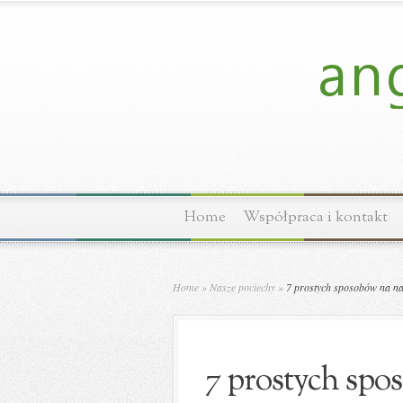
Home
Współpraca i kontakt
Home
»
Nasze pociechy
»
7 prostych sposobów na na
7 prostych spo