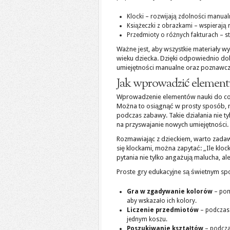
Klocki – rozwijają zdolności manua
Książeczki z obrazkami – wspierają 
Przedmioty o różnych fakturach – s
Ważne jest, aby wszystkie materiały 
wieku dziecka. Dzięki odpowiednio d
umiejętności manualne oraz poznawcze
Jak wprowadzić element
Wprowadzenie elementów nauki do cod
Można to osiągnąć w prosty sposób, 
podczas zabawy. Takie działania nie t
na przyswajanie nowych umiejętności.
Rozmawiając z dzieckiem, warto zadawa
się klockami, można zapytać: „Ile klock
pytania nie tylko angażują malucha, al
Proste gry edukacyjne są świetnym sp
Gra w zgadywanie kolorów
– pom
aby wskazało ich kolory.
Liczenie przedmiotów
– podczas 
jednym koszu.
Poszukiwanie kształtów
– podcza