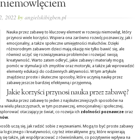
niemowlęciem
 2, 2022
by
angielskibigben.pl
Nauka przez zabawę to kluczowy element w rozwoju niemowląt, który
przynosi wiele korzyści. Wspiera ona zarówno rozwój poznawczy, jak i
emocjonalny, a także społeczne umiejętności maluchów. Dzięki
różnorodnym zabawom dzieci mają okazję nie tylko bawić się, ale
również uczyć się rozwiązywania problemów i rozwijać swoją
kreatywność. Warto zatem odkryć, jakie zabawy i materiały mogą
pomóc w stymulacji ich zmysłów oraz motoryki, a także jak wprowadzić
elementy edukacji do codziennych aktywności. W tym artykule
znajdziesz proste i skuteczne sposoby, które uczynią naukę przez
zabawę jeszcze bardziej efektywną i przyjemną.
Jakie korzyści przynosi nauka przez zabawę?
Nauka przez zabawę to jeden z najskuteczniejszych sposobów na
na wielu płaszczyznach, w tym poznawczej, emocjonalnej i społecznej.
plorować otaczający je świat, co rozwija ich
zdolności poznawcze
oraz
emów
.
sposób uczą się, jak radzić sobie z wyzwaniami. Mogą to być proste zabawy
 logicznego i kreatywności, czy też interaktywne gry, które wspierają
czą się także, jak współpracować z rówieśnikami, co pozytywnie wpływa na