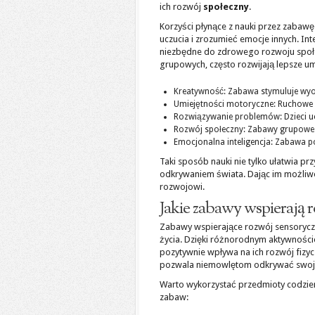
ich rozwój
społeczny
.
Korzyści płynące z nauki przez zabaw
uczucia i zrozumieć emocje innych. In
niezbędne do zdrowego rozwoju społe
grupowych, często rozwijają lepsze u
Kreatywność: Zabawa stymuluje wy
Umiejętności motoryczne: Ruchowe 
Rozwiązywanie problemów: Dzieci uc
Rozwój społeczny: Zabawy grupowe uc
Emocjonalna inteligencja: Zabawa p
Taki sposób nauki nie tylko ułatwia pr
odkrywaniem świata. Dając im możliw
rozwojowi.
Jakie zabawy wspierają 
Zabawy wspierające rozwój sensorycz
życia. Dzięki różnorodnym aktywności
pozytywnie wpływa na ich rozwój fizy
pozwala niemowlętom odkrywać swoje 
Warto wykorzystać przedmioty codzienn
zabaw: