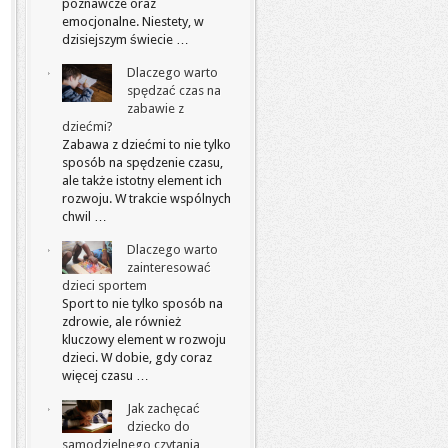
poznawcze oraz
emocjonalne. Niestety, w
dzisiejszym świecie …
Dlaczego warto
spędzać czas na
zabawie z
dziećmi?
Zabawa z dziećmi to nie tylko
sposób na spędzenie czasu,
ale także istotny element ich
rozwoju. W trakcie wspólnych
chwil …
Dlaczego warto
zainteresować
dzieci sportem
Sport to nie tylko sposób na
zdrowie, ale również
kluczowy element w rozwoju
dzieci. W dobie, gdy coraz
więcej czasu …
Jak zachęcać
dziecko do
samodzielnego czytania