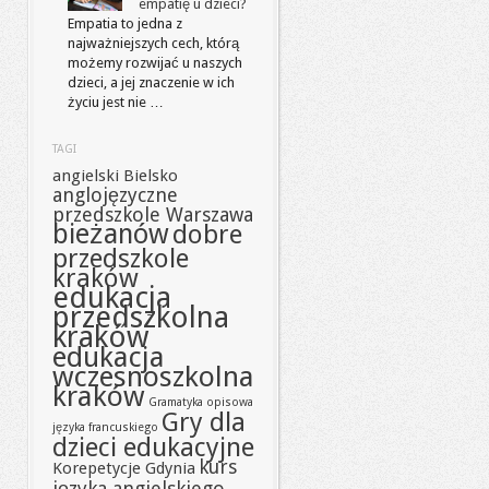
empatię u dzieci?
Empatia to jedna z
najważniejszych cech, którą
możemy rozwijać u naszych
dzieci, a jej znaczenie w ich
życiu jest nie …
TAGI
angielski Bielsko
anglojęzyczne
przedszkole Warszawa
bieżanów
dobre
przedszkole
kraków
edukacja
przedszkolna
kraków
edukacja
wczesnoszkolna
kraków
Gramatyka opisowa
Gry dla
języka francuskiego
dzieci edukacyjne
kurs
Korepetycje Gdynia
języka angielskiego