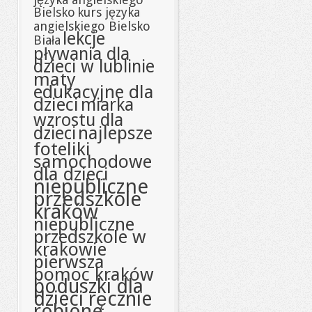
Bielsko
kurs języka
angielskiego Bielsko
lekcje
Biała
pływania dla
dzieci w lublinie
maty
edukacyjne dla
dzieci
miarka
wzrostu dla
najlepsze
dzieci
foteliki
samochodowe
dla dzieci
niepubliczne
przedszkole
kraków
niepubliczne
przedszkole w
krakowie
pierwsza
pomoc kraków
poduszki dla
dzieci ręcznie
robione