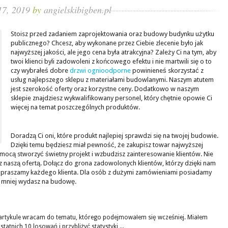
17, 2019
by
angielskibigben.pl
Stoisz przed zadaniem zaprojektowania oraz budowy budynku użytku
publicznego? Chcesz, aby wykonane przez Ciebie zlecenie było jak
najwyższej jakości, ale jego cena była atrakcyjna? Zależy Ci na tym, aby
twoi klienci byli zadowoleni z końcowego efektu i nie martwili się o to
czy wybrałeś dobre
drzwi ognioodporne
powinieneś skorzystać z
usług najlepszego sklepu z materiałami budowlanymi. Naszym atutem
jest szerokość oferty oraz korzystne ceny. Dodatkowo w naszym
sklepie znajdziesz wykwalifikowany personel, który chętnie opowie Ci
więcej na temat poszczególnych produktów.
Doradzą Ci oni, które produkt najlepiej sprawdzi się na twojej budowie.
Dzięki temu będziesz miał pewność, że zakupisz towar najwyższej
omocą stworzyć świetny projekt i wzbudzisz zainteresowanie klientów. Nie
ę z naszą ofertą. Dołącz do grona zadowolonych klientów, którzy dzięki nam
Zapraszamy każdego klienta. Dla osób z dużymi zamówieniami posiadamy
ze mniej wydasz na budowę.
artykule wracam do tematu, którego podejmowałem się wcześniej. Miałem
tatnich 10 losowań i przybliżyć statystyki,...