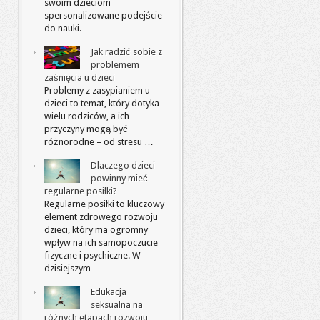
swoim dzieciom
spersonalizowane podejście
do nauki. …
Jak radzić sobie z
problemem
zaśnięcia u dzieci
Problemy z zasypianiem u
dzieci to temat, który dotyka
wielu rodziców, a ich
przyczyny mogą być
różnorodne – od stresu …
Dlaczego dzieci
powinny mieć
regularne posiłki?
Regularne posiłki to kluczowy
element zdrowego rozwoju
dzieci, który ma ogromny
wpływ na ich samopoczucie
fizyczne i psychiczne. W
dzisiejszym …
Edukacja
seksualna na
różnych etapach rozwoju