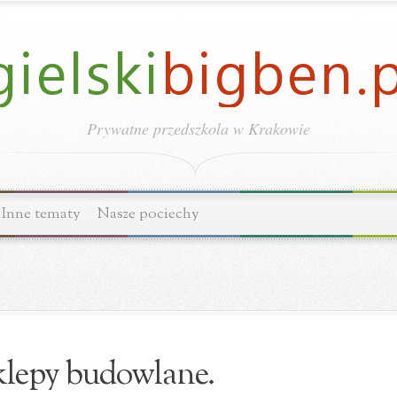
Prywatne przedszkola w Krakowie
Inne tematy
Nasze pociechy
lepy budowlane.