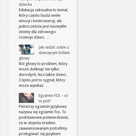
dziecka
Edukacja seksualna to temat,
który często budzi wiele
emocji i kontrowersji, ale
jednocześnie jest niezwykle
istotny dla zdrowego
rozwoju dzieci. …
Jak radzić sobie z
dziecięcym bólem
głowy
Ból głowy to problem, który
może dotknąć nie tylko
dorosłych, lecz także dzieci.
Często jest to sygnał, który
może wynikać …
Egzamin FCE – co
to jest?
Pierwszy egzamin językowy
nazywa się egzamin fce. To
podstawowe potwierdzenie,
że w stopniu średnio
zaawansowanym potrafimy
posługiwać się językiem