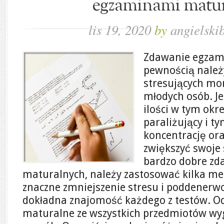
egzaminami matu
lis 19, 2020
by
angielski
Zdawanie egzam
pewnością należ
stresujących mo
młodych osób. J
ilości w tym okr
paraliżujący i 
koncentrację ora
zwiększyć swoje 
bardzo dobre zd
maturalnych, należy zastosować kilka me
znaczne zmniejszenie stresu i poddenerw
dokładna znajomość każdego z testów. Od
maturalne ze wszystkich przedmiotów wy