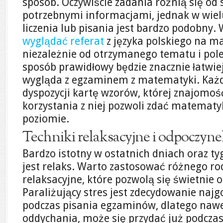
sposób. Oczywiście zadania różnią się od 
potrzebnymi informacjami, jednak w wie
liczenia lub pisania jest bardzo podobny.
wyglądać referat
z języka polskiego na m
niezależnie od otrzymanego tematu i pol
sposób prawidłowy będzie znacznie łatwie
wygląda z egzaminem z matematyki. Każ
dyspozycji kartę wzorów, której znajomo
korzystania z niej pozwoli zdać matemat
poziomie.
Techniki relaksacyjne i odpoczyn
Bardzo istotny w ostatnich dniach oraz t
jest relaks. Warto zastosować różnego ro
relaksacyjne, które pozwolą się świetnie 
Paraliżujący stres jest zdecydowanie naj
podczas pisania egzaminów, dlatego naw
oddychania, może się przydać już podczas