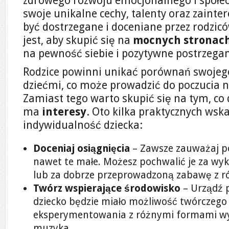
zdrowego rozwoju emocjonalnego i społe
swoje unikalne cechy, talenty oraz zaint
być dostrzegane i doceniane przez rodzi
jest, aby skupić się na
mocnych stronac
na pewność siebie i pozytywne postrzegan
Rodzice powinni unikać porównań swojego
dziećmi, co może prowadzić do poczucia niż
Zamiast tego warto skupić się na tym, co d
ma
interesy
. Oto kilka praktycznych wsk
indywidualność dziecka:
Doceniaj osiągnięcia
– Zawsze zauważaj po
nawet te małe. Możesz pochwalić je za wy
lub za dobrze przeprowadzoną zabawę z r
Twórz wspierające środowisko
– Urządź p
dziecko będzie miało możliwość twórczego d
eksperymentowania z różnymi formami wyr
muzyka.