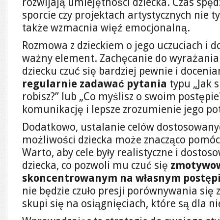
rozwijają umiejętności dziecka. Czas spę
sporcie czy projektach artystycznych nie t
także wzmacnia więź emocjonalną.
Rozmowa z dzieckiem o jego uczuciach i d
ważny element. Zachęcanie do wyrażania m
dziecku czuć się bardziej pewnie i doceni
regularnie zadawać pytania
typu „Jak s
robisz?” lub „Co myślisz o swoim postępi
komunikację i lepsze zrozumienie jego pot
Dodatkowo, ustalanie celów dostosowany
możliwości dziecka może znacząco pomóc
Warto, aby cele były realistyczne i dost
dziecka, co pozwoli mu czuć się
zmotywo
skoncentrowanym na własnym postęp
nie będzie czuło presji porównywania się 
skupi się na osiągnięciach, które są dla ni