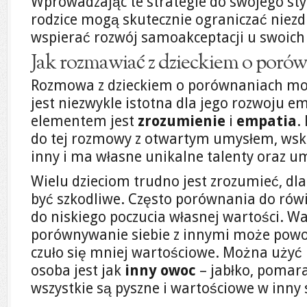
Wprowadzając te strategie do swojego st
rodzice mogą skutecznie ograniczać niez
wspierać rozwój samoakceptacji u swoich 
Jak rozmawiać z dzieckiem o poró
Rozmowa z dzieckiem o porównaniach mo
jest niezwykle istotna dla jego rozwoju 
elementem jest
zrozumienie
i
empatia
.
do tej rozmowy z otwartym umysłem, wskaz
inny i ma własne unikalne talenty oraz um
Wielu dzieciom trudno jest zrozumieć, d
być szkodliwe. Często porównania do ró
do niskiego poczucia własnej wartości. Wa
porównywanie siebie z innymi może powo
czuło się mniej wartościowe. Można użyć 
osoba jest jak
inny owoc
– jabłko, pomara
wszystkie są pyszne i wartościowe w inny