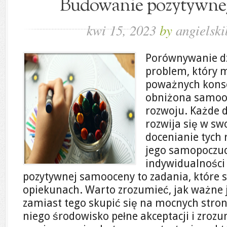
Budowanie pozytywne
kwi 15, 2023
by
angielski
Porównywanie dz
problem, który 
poważnych konse
obniżona samooc
rozwoju. Każde d
rozwija się w s
docenianie tych 
jego samopoczuc
indywidualności
pozytywnej samooceny to zadania, które s
opiekunach. Warto zrozumieć, jak ważne 
zamiast tego skupić się na mocnych stron
niego środowisko pełne akceptacji i zrozu