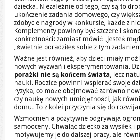
dziecka. Niezależnie od tego, czy są to dro
ukończenie zadania domowego, czy większe
zdobycie nagrody w konkursie, każde z nic
Komplementy powinny być szczere i skon
konkretności: zamiast mówić „jesteś mądr
„świetnie poradziłeś sobie z tym zadaniem
Ważne jest również, aby dzieci miały mo
nowych wyzwań i eksperymentowania. Dzię
porażki nie są końcem świata
, lecz nat
nauki. Rodzice powinni wspierać swoje d
ryzyka, co może obejmować zarówno nowe
czy naukę nowych umiejętności, jak równ
domu. To z kolei przyczynia się do rozwija
Wzmocnienia pozytywne odgrywają ogro
samooceny. Chwaląc dziecko za wysiłek i p
motywujemy je do dalszej pracy, ale ró