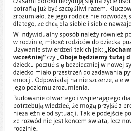
czasami dorośli decydują się na życie oso
potrafią już być szczęśliwi razem. Kluczow
zrozumiało, że jego rodzice nie rozwodzą s
dlatego, że chcą dla siebie i siebie nawza
W indywidualny sposób należy również p
w rodzinie, miłość rodziców do dziecka po
Używanie stwierdzeń takich jak:
„Kocham 
wcześniej”
czy
„Oboje będziemy tutaj dl
dziecku poczuć się bezpieczniej w nowej sy
dziecko miało przestrzeń do zadawania py
emocji. Odpowiadaj na nie szczerze, ale 
jego poziomu zrozumienia.
Budowanie otwartego i wspierającego dial
potrzebują wiedzieć, że mogą przyjść z p
niezależnie od sytuacji. Takie podejście 
że rozwód nie jest końcem świata, lecz n
rodzinie.