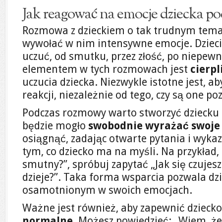
Jak reagować na emocje dziecka p
Rozmowa z dzieckiem o tak trudnym tema
wywołać w nim intensywne emocje. Dzieci
uczuć, od smutku, przez złość, po niepe
elementem w tych rozmowach jest
cierp
uczucia dziecka. Niezwykle istotne jest, a
reakcji, niezależnie od tego, czy są one p
Podczas rozmowy warto stworzyć dziecku p
będzie mogło
swobodnie wyrażać swoje
osiągnąć, zadając otwarte pytania i wyka
tym, co dziecko ma na myśli. Na przykład,
smutny?”, spróbuj zapytać „Jak się czujesz
dzieje?”. Taka forma wsparcia pozwala dz
osamotnionym w swoich emocjach.
Ważne jest również, aby zapewnić dziecko,
normalne
. Możesz powiedzieć: „Wiem, że 