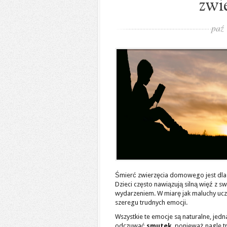
zwi
paź
Śmierć zwierzęcia domowego jest dl
Dzieci często nawiązują silną więź z s
wydarzeniem. W miarę jak maluchy uczą
szeregu trudnych emocji.
Wszystkie te emocje są naturalne, jed
odczuwać
smutek
, ponieważ nagle t