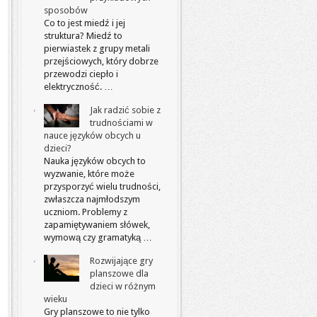
sposobów
Co to jest miedź i jej
struktura? Miedź to
pierwiastek z grupy metali
przejściowych, który dobrze
przewodzi ciepło i
elektryczność. …
Jak radzić sobie z
trudnościami w
nauce języków obcych u
dzieci?
Nauka języków obcych to
wyzwanie, które może
przysporzyć wielu trudności,
zwłaszcza najmłodszym
uczniom. Problemy z
zapamiętywaniem słówek,
wymową czy gramatyką …
Rozwijające gry
planszowe dla
dzieci w różnym
wieku
Gry planszowe to nie tylko