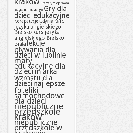
kraków
Gramatyka opisowa
Gry dla
języka francuskiego
dzieci edukacyjne
kurs
Korepetycje Gdynia
języka angielskiego
Bielsko
kurs języka
angielskiego Bielsko
lekcje
Biała
pływania dla
dzieci w lublinie
maty
edukacyjne dla
dzieci
miarka
wzrostu dla
najlepsze
dzieci
foteliki
samochodowe
dla dzieci
niepubliczne
przedszkole
kraków
niepubliczne
przedszkole w