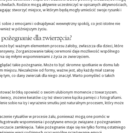
 chwilach. Rodzice mogą aktywnie uczestniczyć w opisanych aktywnościach,
agając stworzyć miejsce, w którym będą mogły umieścić swoje rysunki i
ić sobie z emocjami i odnajdywać wewnętrzny spokój, co jest istotne nie
również w późniejszym życiu.
pożegnanie dla zwierzęcia?
oże być ważnym elementem procesu żałoby, zwłaszcza dla dzieci, które
tensywny. Zorganizowanie takiej ceremonii daje możliwość wspólnego
nia się miłymi wspomnieniami z życia ze zwierzęciem.
lądać takie pożegnanie. Może to być skromne spotkanie w domu lub
 miejscu. Niezależnie od formy, ważne jest, aby każdy miał szansę
ię tym, co dany zwierzak dla niego znaczył. Warto pomyśleć o takich
otować krótką opowieść o swoim ulubionym momencie z towarzyszem.
 świecy, złożenie kwiatów czy też stworzenie kącika pamięci z fotografiami.
nie sobie na łzy i wyrażenie smutku jest naturalnym procesem, który może
naczenie rytuałów w procesie żalu, ponieważ mogą one pomóc w
. Długotrwałe wspomnienia i pozytywne emocje związane z pożegnaniem
oczucie zamknięcia. Takie pożegnanie staje się nie tylko formą ostatniego
eśnienie więzi rodzinnych oraz wspólne przeżywanie emocji.