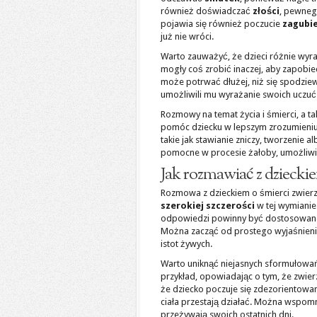
również doświadczać
złości
, pewnego
pojawia się również poczucie
zagubi
już nie wróci.
Warto zauważyć, że dzieci różnie wyr
mogły coś zrobić inaczej, aby zapobie
może potrwać dłużej, niż się spodziew
umożliwili mu wyrażanie swoich uczuć
Rozmowy na temat życia i śmierci, a 
pomóc dziecku w lepszym zrozumieniu
takie jak stawianie zniczy, tworzenie 
pomocne w procesie żałoby, umożliwi
Jak rozmawiać z dzieckie
Rozmowa z dzieckiem o śmierci zwierzę
szerokiej szczerości
w tej wymianie 
odpowiedzi powinny być dostosowa
Można zacząć od prostego wyjaśnienia,
istot żywych.
Warto uniknąć niejasnych sformułowań
przykład, opowiadając o tym, że zwie
że dziecko poczuje się zdezorientowane
ciała przestają działać. Można wspomni
przeżywają swoich ostatnich dni.