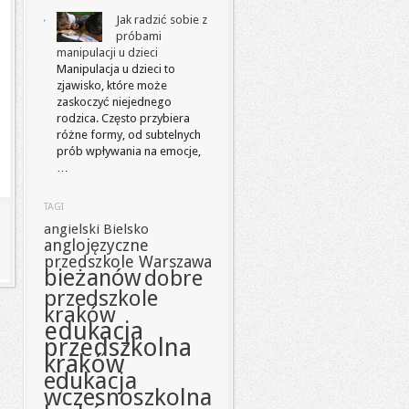
Jak radzić sobie z
próbami
manipulacji u dzieci
Manipulacja u dzieci to
zjawisko, które może
zaskoczyć niejednego
rodzica. Często przybiera
różne formy, od subtelnych
prób wpływania na emocje,
…
TAGI
angielski Bielsko
anglojęzyczne
przedszkole Warszawa
bieżanów
dobre
przedszkole
kraków
edukacja
przedszkolna
kraków
edukacja
wczesnoszkolna