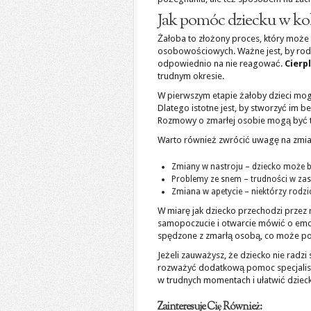
Jak pomóc dziecku w ko
Żałoba to złożony proces, który może 
osobowościowych. Ważne jest, by rodzi
odpowiednio na nie reagować.
Cierp
trudnym okresie.
W pierwszym etapie żałoby dzieci mog
Dlatego istotne jest, by stworzyć im 
Rozmowy o zmarłej osobie mogą być tr
Warto również zwrócić uwagę na zmi
Zmiany w nastroju – dziecko może by
Problemy ze snem – trudności w zas
Zmiana w apetycie – niektórzy rodzice
W miarę jak dziecko przechodzi przez r
samopoczucie i otwarcie mówić o emoc
spędzone z zmarłą osobą, co może pom
Jeżeli zauważysz, że dziecko nie radzi
rozważyć dodatkową pomoc specjalist
w trudnych momentach i ułatwić dziec
Zainteresuje Cię Również: