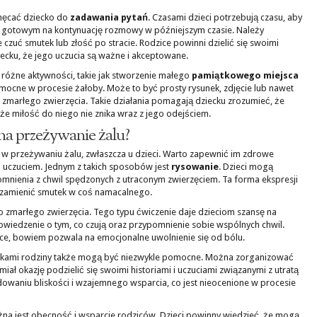
hęcać dziecko do
zadawania pytań
. Czasami dzieci potrzebują czasu, aby
ć gotowym na kontynuację rozmowy w późniejszym czasie. Należy
e czuć smutek lub złość po stracie. Rodzice powinni dzielić się swoimi
ecku, że jego uczucia są ważne i akceptowane.
 różne aktywności, takie jak stworzenie małego
pamiątkowego miejsca
mocne w procesie żałoby. Może to być prosty rysunek, zdjęcie lub nawet
 zmarłego zwierzęcia. Takie działania pomagają dziecku zrozumieć, że
e miłość do niego nie znika wraz z jego odejściem.
na przeżywanie żalu?
 w przeżywaniu żalu, zwłaszcza u dzieci. Warto zapewnić im zdrowe
 uczuciem. Jednym z takich sposobów jest
rysowanie
. Dzieci mogą
mnienia z chwil spędzonych z utraconym zwierzęciem. Ta forma ekspresji
 zamienić smutek w coś namacalnego.
 zmarłego zwierzęcia. Tego typu ćwiczenie daje dzieciom szansę na
iedzenie o tym, co czują oraz przypomnienie sobie wspólnych chwil.
ce, bowiem pozwala na emocjonalne uwolnienie się od bólu.
nkami rodziny także mogą być niezwykle pomocne. Można zorganizować
ał okazję podzielić się swoimi historiami i uczuciami związanymi z utratą
owaniu bliskości i wzajemnego wsparcia, co jest nieocenione w procesie
na jest obecność i wsparcie rodziców. Dzieci powinny wiedzieć, że mogą