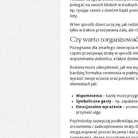
polegać na swoich bliskich w trudnych
np. rysując razem z dziećmi bądź pom
listy.
W ten sposób dzieci uczą się, jak radz
tylko w trakcie przeżywania żalu, ale 
Czy warto zorganizować 
Pożegnanie dla zmarłego zwierzęcia m
często przeżywają stratę w sposób in
wspominania ulubieńca, a także dziele
Rodzina może zdecydować, jak ma wyg
bardziej formalna ceremonia w pięknym
wyrazić swoje uczucia oraz podzielić s
elementach jak:
Wspomnienia
– każdy może przyg
Symboliczne gesty
– np. zapalenie
Emocjonalne wyrażenie
– pozwole
przynieść ulgę.
Psycholodzy zazwyczaj podkreślają z
zrozumieniu i zaakceptowaniu straty
mogą wspierać proces leczenia i dać p
pożegnania, ale też sposobem na zaci