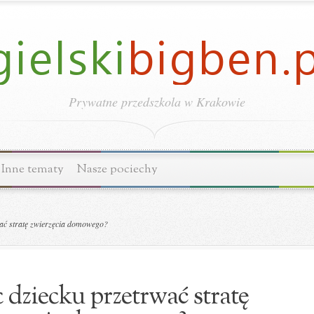
Prywatne przedszkola w Krakowie
Inne tematy
Nasze pociechy
ać stratę zwierzęcia domowego?
 dziecku przetrwać stratę