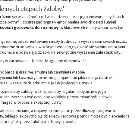
lejnych etapach żałoby?
różnić się w zależności od wieku dziecka oraz jego indywidualnych cech
ce potrafili dostrzegać sygnały emocjonalne swoich dzieci i umieli
liwość
i
gotowość do rozmowy
to kluczowe elementy wsparcia w tym
ą czuć się zdezorientowane i miały trudności z wyrażeniem swoich uczuć.
bezpieczne środowisko, w którym będą mogły dzielić się swoimi emocjami.
udne, ale pozwalają dziecku na zewnętrzne wyrażenie żalu i tęsknoty.
any w zachowaniu dziecka. Mogą one obejmować:
ć bardziej drażliwe, smutne lub zamknięte w sobie.
ypianiu lub koszmary nocne mogą pojawić się jako reakcja na stres.
 zauważają, że dziecko mniej je lub je więcej niż zwykle.
óżne etapy żałoby, ważne jest, aby regularnie pytać je o jego
jach. Może to być czas, aby wspólnie przypominać sobie chwile
agać w procesie akceptacji utraty.
 sobie z uczuciami, a objawy utrzymują się przez dłuższy czas, warto
y, takiego jak psycholog dziecięcy. Fachowa pomoc może być nieoceniona
ku przejście przez żałobę w zdrowy sposób.