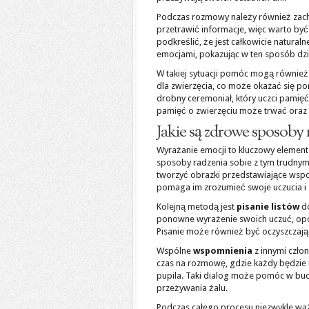
Podczas rozmowy należy również zac
przetrawić informacje, więc warto by
podkreślić, że jest całkowicie naturaln
emocjami, pokazując w ten sposób dzi
W takiej sytuacji pomóc mogą również
dla zwierzęcia, co może okazać się po
drobny ceremoniał, który uczci pamięć
pamięć o zwierzęciu może trwać oraz ż
Jakie są zdrowe sposoby 
Wyrażanie emocji to kluczowy element
sposoby radzenia sobie z tym trudnym
tworzyć obrazki przedstawiające wspo
pomaga im zrozumieć swoje uczucia i
Kolejną metodą jest
pisanie listów
do
ponowne wyrażenie swoich uczuć, opow
Pisanie może również być oczyszczają
Wspólne
wspomnienia
z innymi czło
czas na rozmowę, gdzie każdy będzie mi
pupila. Taki dialog może pomóc w bud
przeżywania żalu.
Podczas całego procesu niezwykle waż