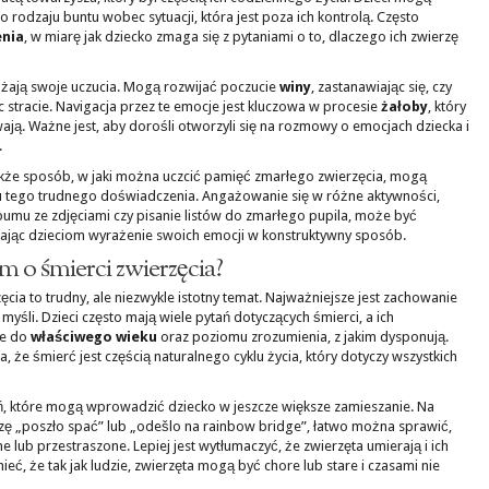
 rodzaju buntu wobec sytuacji, która jest poza ich kontrolą. Często
enia
, w miarę jak dziecko zmaga się z pytaniami o to, dlaczego ich zwierzę
ażają swoje uczucia. Mogą rozwijać poczucie
winy
, zastanawiając się, czy
c stracie. Navigacja przez te emocje jest kluczowa w procesie
żałoby
, który
ają. Ważne jest, aby dorośli otworzyli się na rozmowy o emocjach dziecka i
.
także sposób, w jaki można uczcić pamięć zmarłego zwierzęcia, mogą
 tego trudnego doświadczenia. Angażowanie się w różne aktywności,
albumu ze zdjęciami czy pisanie listów do zmarłego pupila, może być
ając dzieciom wyrażenie swoich emocji w konstruktywny sposób.
m o śmierci zwierzęcia?
cia to trudny, ale niezwykle istotny temat. Najważniejsze jest zachowanie
myśli. Dzieci często mają wiele pytań dotyczących śmierci, a ich
ne do
właściwego wieku
oraz poziomu zrozumienia, z jakim dysponują.
 że śmierć jest częścią naturalnego cyklu życia, który dotyczy wszystkich
, które mogą wprowadzić dziecko w jeszcze większe zamieszanie. Na
rzę „poszło spać” lub „odešlo na rainbow bridge”, łatwo można sprawić,
 lub przestraszone. Lepiej jest wytłumaczyć, że zwierzęta umierają i ich
eć, że tak jak ludzie, zwierzęta mogą być chore lub stare i czasami nie