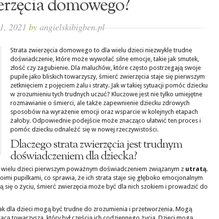
erzęcia domowego?
 1, 2021
by
angielskibigben.pl
Strata zwierzęcia domowego to dla wielu dzieci niezwykle trudne
doświadczenie, które może wywołać silne emocje, takie jak smutek,
złość czy zagubienie. Dla maluchów, które często postrzegają swoje
pupile jako bliskich towarzyszy, śmierć zwierzęcia staje się pierwszym
zetknięciem z pojęciem żalu i straty. Jak w takiej sytuacji pomóc dziecku
w zrozumieniu tych trudnych uczuć? Kluczowe jest nie tylko umiejętne
rozmawianie o śmierci, ale także zapewnienie dziecku zdrowych
sposobów na wyrażenie emocji oraz wsparcie w kolejnych etapach
żałoby. Odpowiednie podejście może znacząco ułatwić ten proces i
pomóc dziecku odnaleźć się w nowej rzeczywistości.
Dlaczego strata zwierzęcia jest trudnym
doświadczeniem dla dziecka?
a wielu dzieci pierwszym poważnym doświadczeniem związanym z
utratą
.
woimi pupilkami, co sprawia, że ich strata staje się głęboko emocjonalnym
 się o życiu, śmierć zwierzęcia może być dla nich szokiem i prowadzić do
nak dla dzieci mogą być trudne do zrozumienia i przetworzenia. Mogą
racą towarzysza, który był częścią ich codziennego życia. Dzieci mogą