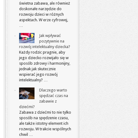
świetna zabawa, ale również
doskonałe narzędzie do
rozwoju dzieci w różnych
aspektach. W erze cyfrowej,
…
Jak wpływać
pozytywnie na
rozwój intelektualny dziecka?
Każdy rodzic pragnie, aby
jego dziecko rozwijało się w
sposób zdrowy i harmonijny,
jednak jak skutecznie
wspierać jego rozwój
intelektualny? …
Dlaczego warto
spędzać czas na
zabawie z
dziećmi?
Zabawa z dziećmi to nie tylko
sposób na spędzenie czasu,
ale także istotny element ich
rozwoju. W trakcie wspólnych
chwil …