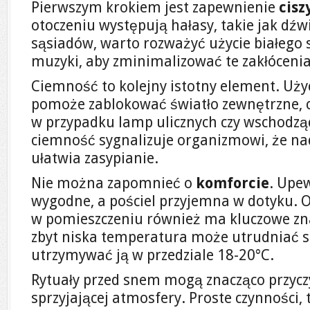
Pierwszym krokiem jest zapewnienie
cisz
otoczeniu występują hałasy, takie jak dźwi
sąsiadów, warto rozważyć użycie białego 
muzyki, aby zminimalizować te zakłócenia
Ciemność to kolejny istotny element. Uży
pomoże zablokować światło zewnętrzne, c
w przypadku lamp ulicznych czy wschodzą
ciemność sygnalizuje organizmowi, że nad
ułatwia zasypianie.
Nie można zapomnieć o
komforcie
. Upew
wygodne, a pościel przyjemna w dotyku.
w pomieszczeniu również ma kluczowe zna
zbyt niska temperatura może utrudniać s
utrzymywać ją w przedziale 18-20°C.
Rytuały przed snem mogą znacząco przyczy
sprzyjającej atmosfery. Proste czynności, 