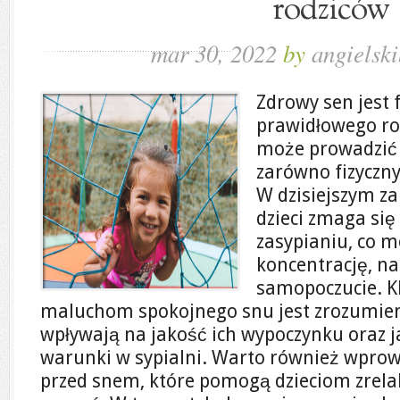
rodziców
mar 30, 2022
by
angielski
Zdrowy sen jes
prawidłowego roz
może prowadzić 
zarówno fizyczny
W dzisiejszym za
dzieci zmaga się
zasypianiu, co 
koncentrację, na
samopoczucie. K
maluchom spokojnego snu jest zrozumienie
wpływają na jakość ich wypoczynku oraz 
warunki w sypialni. Warto również wprow
przed snem, które pomogą dzieciom zrelak