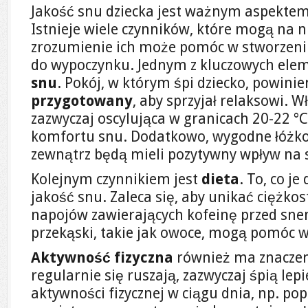
Jakość snu dziecka jest ważnym aspektem 
Istnieje wiele czynników, które mogą na n
zrozumienie ich może pomóc w stworzen
do wypoczynku. Jednym z kluczowych ele
snu
. Pokój, w którym śpi dziecko, powini
przygotowany
, aby sprzyjał relaksowi. 
zazwyczaj oscylująca w granicach 20-22 °C,
komfortu snu. Dodatkowo, wygodne łóżko
zewnątrz będą mieli pozytywny wpływ na 
Kolejnym czynnikiem jest
dieta
. To, co je
jakość snu. Zaleca się, aby unikać ciężko
napojów zawierających kofeinę przed snem
przekąski, takie jak owoce, mogą pomóc w
Aktywność fizyczna
również ma znaczeni
regularnie się ruszają, zazwyczaj śpią lep
aktywności fizycznej w ciągu dnia, np. p