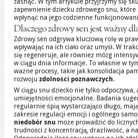
zasnąć. W tym artykule przyjrzymy się 
zapewnienie dziecku zdrowego snu, któr
wpłynąć na jego codzienne funkcjonowani
Dlaczego zdrowy sen jest ważny dla
Zdrowy sen odgrywa kluczową rolę w praw
wpływając na ich ciało oraz umysł. W trak
się regeneruje, ale również mózg intens
w ciągu dnia informacje. To właśnie w ty
ważne procesy, takie jak konsolidacja pami
rozwoju
zdolności poznawczych
.
W ciągu snu dziecko nie tylko odpoczywa, 
umiejętności emocjonalne. Badania sugeru
regularnie śpią wystarczająco długo, mają
zakresie regulacji emocji i ogólnego samo
niedobór snu
może prowadzić do licznych
trudności z koncentracją, drażliwość, a n