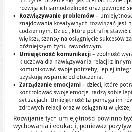
ich życie. Uczenie się, jak oceniać różne op
rozwija ich samodzielność oraz pewność si
Rozwiązywanie problemów
– umiejętność 
znajdowania kreatywnych rozwiązań jest n
codziennym. Dzieci, które potrafią stawić
większą szansę na osiągnięcie sukcesów za
późniejszym życiu zawodowym.
Umiejętność komunikacji
– zdolność wyra
kluczowa dla nawiązywania relacji z innymi.
komunikować swoje potrzeby, lepiej integruj
uzyskują wsparcie od otoczenia.
Zarządzanie emocjami
– dzieci, które pot
kontrolować swoje emocje, radzą sobie lepi
sytuacjach. Umiejętność ta pomaga im r
zdrowych relacji oraz w osiąganiu większe
Rozwijanie tych umiejętności powinno być
wychowania i edukacji, ponieważ pozytyw