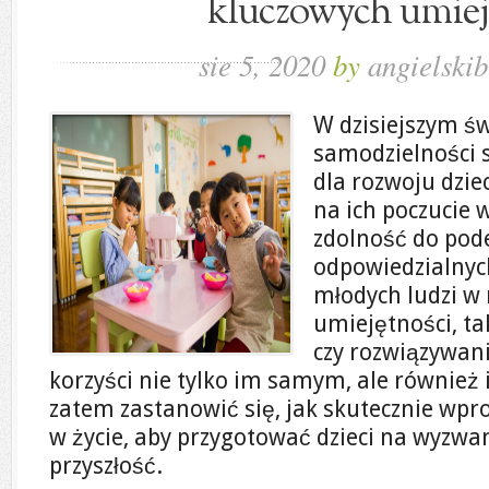
kluczowych umiej
sie 5, 2020
by
angielskib
W dzisiejszym ś
samodzielności s
dla rozwoju dzie
na ich poczucie 
zdolność do po
odpowiedzialnych
młodych ludzi w
umiejętności, ta
czy rozwiązywan
korzyści nie tylko im samym, ale również 
zatem zastanowić się, jak skutecznie wpr
w życie, aby przygotować dzieci na wyzwani
przyszłość.