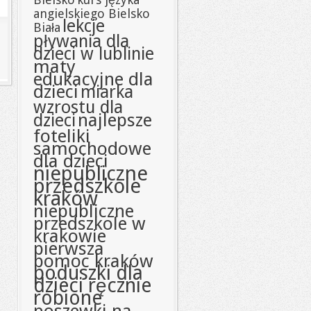
angielskiego Bielsko
lekcje
Biała
pływania dla
dzieci w lublinie
maty
edukacyjne dla
dzieci
miarka
wzrostu dla
najlepsze
dzieci
foteliki
samochodowe
dla dzieci
niepubliczne
przedszkole
kraków
niepubliczne
przedszkole w
krakowie
pierwsza
pomoc kraków
poduszki dla
dzieci ręcznie
robione