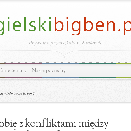
Prywatne przedszkola w Krakowie
Inne tematy
Nasze pociechy
tami między rodzeństwem?
sobie z konfliktami między