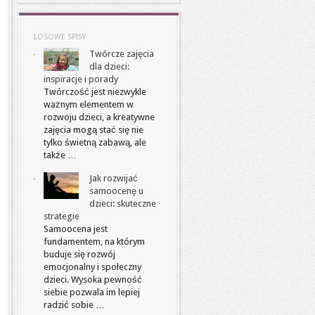
LOSOWE SPISY
Twórcze zajęcia
dla dzieci:
inspiracje i porady
Twórczość jest niezwykle
ważnym elementem w
rozwoju dzieci, a kreatywne
zajęcia mogą stać się nie
tylko świetną zabawą, ale
także …
Jak rozwijać
samoocenę u
dzieci: skuteczne
strategie
Samoocena jest
fundamentem, na którym
buduje się rozwój
emocjonalny i społeczny
dzieci. Wysoka pewność
siebie pozwala im lepiej
radzić sobie …