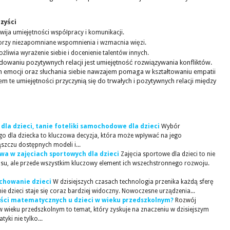
zyści
wija umiejętności współpracy i komunikacji.
rzy niezapomniane wspomnienia i wzmacnia więzi.
żliwia wyrażenie siebie i docenienie talentów innych.
dowaniu pozytywnych relacji jest umiejętność rozwiązywania konfliktów.
h emocji oraz słuchania siebie nawzajem pomaga w kształtowaniu empatii
 te umiejętności przyczynią się do trwałych i pozytywnych relacji między
dla dzieci, tanie foteliki samochodowe dla dzieci
Wybór
 dla dziecka to kluczowa decyzja, która może wpływać na jego
zczu dostępnych modeli i...
twa w zajęciach sportowych dla dzieci
Zajęcia sportowe dla dzieci to nie
su, ale przede wszystkim kluczowy element ich wszechstronnego rozwoju.
ychowanie dzieci
W dzisiejszych czasach technologia przenika każdą sferę
e dzieci staje się coraz bardziej widoczny. Nowoczesne urządzenia...
ości matematycznych u dzieci w wieku przedszkolnym?
Rozwój
 wieku przedszkolnym to temat, który zyskuje na znaczeniu w dzisiejszym
ki nie tylko...