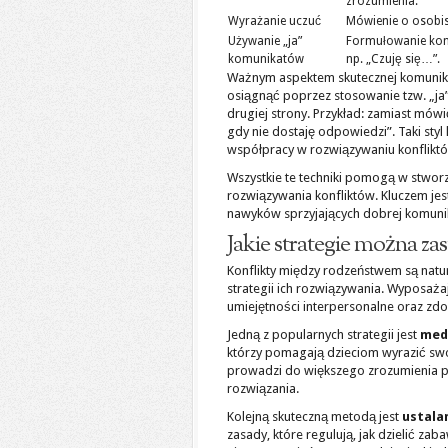
zrozumienia.
Wyrażanie uczuć
Mówienie o osobi
Używanie „ja”
Formułowanie komu
komunikatów
np. „Czuję się…”.
Ważnym aspektem skutecznej komunika
osiągnąć poprzez stosowanie tzw. „ja”
drugiej strony. Przykład: zamiast mów
gdy nie dostaję odpowiedzi”. Taki sty
współpracy w rozwiązywaniu konflikt
Wszystkie te techniki pomogą w stworz
rozwiązywania konfliktów. Kluczem jes
nawyków sprzyjających dobrej komunik
Jakie strategie można z
Konflikty między rodzeństwem są natura
strategii ich rozwiązywania. Wyposaż
umiejętności interpersonalne oraz zdo
Jedną z popularnych strategii jest
medi
którzy pomagają dzieciom wyrazić swo
prowadzi do większego zrozumienia pu
rozwiązania.
Kolejną skuteczną metodą jest
ustala
zasady, które regulują, jak dzielić z