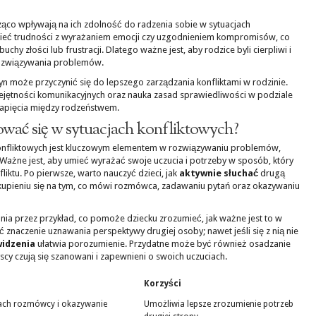
ząco wpływają na ich zdolność do radzenia sobie w sytuacjach
mieć trudności z wyrażaniem emocji czy uzgodnieniem kompromisów, co
chy złości lub frustracji. Dlatego ważne jest, aby rodzice byli cierpliwi i
rozwiązywania problemów.
yn może przyczynić się do lepszego zarządzania konfliktami w rodzinie.
ętności komunikacyjnych oraz nauka zasad sprawiedliwości w podziale
apięcia między rodzeństwem.
ować się w sytuacjach konfliktowych?
konfliktowych jest kluczowym elementem w rozwiązywaniu problemów,
 Ważne jest, aby umieć wyrażać swoje uczucia i potrzeby w sposób, który
liktu. Po pierwsze, warto nauczyć dzieci, jak
aktywnie słuchać
drugą
kupieniu się na tym, co mówi rozmówca, zadawaniu pytań oraz okazywaniu
a przez przykład, co pomoże dziecku zrozumieć, jak ważne jest to w
znaczenie uznawania perspektywy drugiej osoby; nawet jeśli się z nią nie
widzenia
ułatwia porozumienie. Przydatne może być również osadzanie
y czują się szanowani i zapewnieni o swoich uczuciach.
Korzyści
wach rozmówcy i okazywanie
Umożliwia lepsze zrozumienie potrzeb