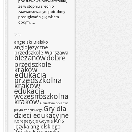
podstawowe potwierdzenie,
że w stopniu średnio
zaawansowanym potrafimy
posługiwać się językiem
obcym. …
TAGI
angielski Bielsko
anglojęzyczne
przedszkole Warszawa
bieżanów
dobre
przedszkole
kraków
edukacja
przedszkolna
kraków
edukacja
wczesnoszkolna
kraków
Gramatyka opisowa
Gry dla
języka francuskiego
dzieci edukacyjne
kurs
Korepetycje Gdynia
języka angielskiego
Bielsko
kurs języka