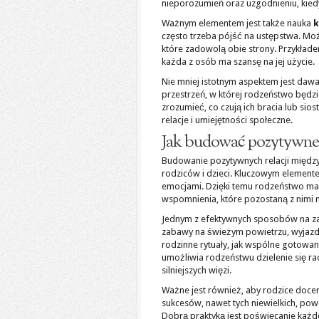
nieporozumień oraz uzgodnieniu, kied
Ważnym elementem jest także nauka
często trzeba pójść na ustępstwa. Mo
które zadowolą obie strony. Przykłade
każda z osób ma szansę na jej użycie.
Nie mniej istotnym aspektem jest daw
przestrzeń, w której rodzeństwo będz
zrozumieć, co czują ich bracia lub si
relacje i umiejętności społeczne.
Jak budować pozytywne 
Budowanie pozytywnych relacji międz
rodziców i dzieci. Kluczowym elemente
emocjami. Dzięki temu rodzeństwo ma 
wspomnienia, które pozostaną z nimi 
Jednym z efektywnych sposobów na zaci
zabawy na świeżym powietrzu, wyjazd
rodzinne rytuały, jak wspólne gotowan
umożliwia rodzeństwu dzielenie się ra
silniejszych więzi.
Ważne jest również, aby rodzice docen
sukcesów, nawet tych niewielkich, pow
Dobrą praktyką jest poświęcanie każde