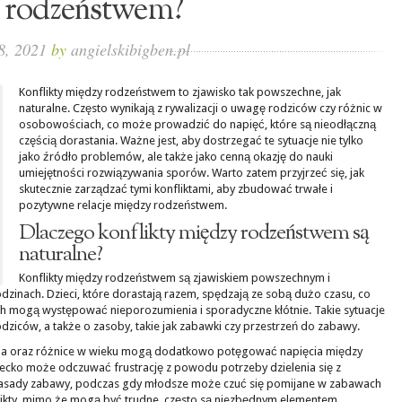
rodzeństwem?
 8, 2021
by
angielskibigben.pl
Konflikty między rodzeństwem to zjawisko tak powszechne, jak
naturalne. Często wynikają z rywalizacji o uwagę rodziców czy różnic w
osobowościach, co może prowadzić do napięć, które są nieodłączną
częścią dorastania. Ważne jest, aby dostrzegać te sytuacje nie tylko
jako źródło problemów, ale także jako cenną okazję do nauki
umiejętności rozwiązywania sporów. Warto zatem przyjrzeć się, jak
skutecznie zarządzać tymi konfliktami, aby zbudować trwałe i
pozytywne relacje między rodzeństwem.
Dlaczego konflikty między rodzeństwem są
naturalne?
Konflikty między rodzeństwem są zjawiskiem powszechnym i
odzinach. Dzieci, które dorastają razem, spędzają ze sobą dużo czasu, co
ch mogą występować nieporozumienia i sporadyczne kłótnie. Takie sytuacje
dziców, a także o zasoby, takie jak zabawki czy przestrzeń do zabawy.
nia oraz różnice w wieku mogą dodatkowo potęgować napięcia między
iecko może odczuwać frustrację z powodu potrzeby dzielenia się z
zasady zabawy, podczas gdy młodsze może czuć się pomijane w zabawach
flikty, mimo że mogą być trudne, często są niezbędnym elementem