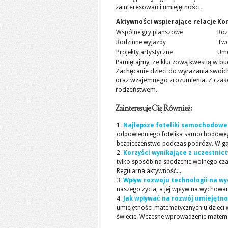
zainteresowań i umiejętności.
Aktywności wspierające relacje
Kor
Wspólne gry planszowe
Roz
Rodzinne wyjazdy
Two
Projekty artystyczne
Umo
Pamiętajmy, że kluczową kwestią w bu
Zachęcanie dzieci do wyrażania swoic
oraz wzajemnego zrozumienia. Z czasem
rodzeństwem.
Zainteresuje Cię Również:
Najlepsze foteliki samochodowe 
odpowiedniego fotelika samochodowego
bezpieczeństwo podczas podróży. W gąs
Korzyści wynikające z uczestnic
tylko sposób na spędzenie wolnego cza
Regularna aktywność...
Wpływ rozwoju technologii na w
naszego życia, a jej wpływ na wychowani
Jak wpływać na rozwój umiejętn
umiejętności matematycznych u dzieci w
świecie. Wczesne wprowadzenie matematy