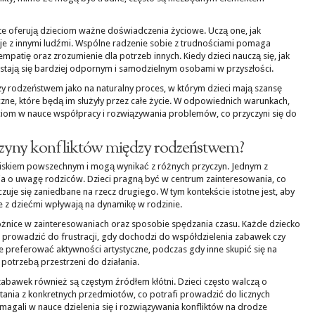
 te oferują dzieciom ważne doświadczenia życiowe. Uczą one, jak
je z innymi ludźmi. Wspólne radzenie sobie z trudnościami pomaga
mpatię oraz zrozumienie dla potrzeb innych. Kiedy dzieci nauczą się, jak
 stają się bardziej odpornym i samodzielnym osobami w przyszłości.
zy rodzeństwem jako na naturalny proces, w którym dzieci mają szansę
zne, które będą im służyły przez całe życie. W odpowiednich warunkach,
om w nauce współpracy i rozwiązywania problemów, co przyczyni się do
zyczyny konfliktów między rodzeństwem?
wiskiem powszechnym i mogą wynikać z różnych przyczyn. Jednym z
ja o uwagę rodziców. Dzieci pragną być w centrum zainteresowania, co
zuje się zaniedbane na rzecz drugiego. W tym kontekście istotne jest, aby
cje z dziećmi wpływają na dynamikę w rodzinie.
różnice w zainteresowaniach oraz sposobie spędzania czasu. Każde dziecko
 prowadzić do frustracji, gdy dochodzi do współdzielenia zabawek czy
e preferować aktywności artystyczne, podczas gdy inne skupić się na
 potrzebą przestrzeni do działania.
abawek również są częstym źródłem kłótni. Dzieci często walczą o
tania z konkretnych przedmiotów, co potrafi prowadzić do licznych
magali w nauce dzielenia się i rozwiązywania konfliktów na drodze