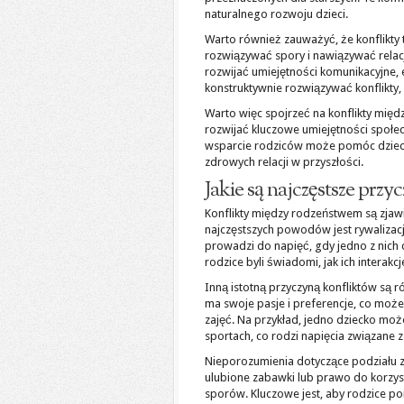
naturalnego rozwoju dzieci.
Warto również zauważyć, że konflikty
rozwiązywać spory i nawiązywać relac
rozwijać umiejętności komunikacyjne, e
konstruktywnie rozwiązywać konflikty,
Warto więc spojrzeć na konflikty międ
rozwijać kluczowe umiejętności społec
wsparcie rodziców może pomóc dzieci
zdrowych relacji w przyszłości.
Jakie są najczęstsze pr
Konflikty między rodzeństwem są zja
najczęstszych powodów jest rywalizac
prowadzi do napięć, gdy jedno z nich c
rodzice byli świadomi, jak ich interak
Inną istotną przyczyną konfliktów są 
ma swoje pasje i preferencje, co może
zajęć. Na przykład, jedno dziecko moż
sportach, co rodzi napięcia związane z
Nieporozumienia dotyczące podziału z
ulubione zabawki lub prawo do korzys
sporów. Kluczowe jest, aby rodzice po