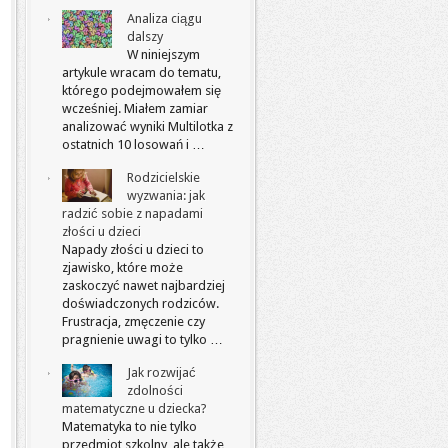
Analiza ciągu
dalszy
W niniejszym
artykule wracam do tematu,
którego podejmowałem się
wcześniej. Miałem zamiar
analizować wyniki Multilotka z
ostatnich 10 losowań i …
Rodzicielskie
wyzwania: jak
radzić sobie z napadami
złości u dzieci
Napady złości u dzieci to
zjawisko, które może
zaskoczyć nawet najbardziej
doświadczonych rodziców.
Frustracja, zmęczenie czy
pragnienie uwagi to tylko …
Jak rozwijać
zdolności
matematyczne u dziecka?
Matematyka to nie tylko
przedmiot szkolny, ale także