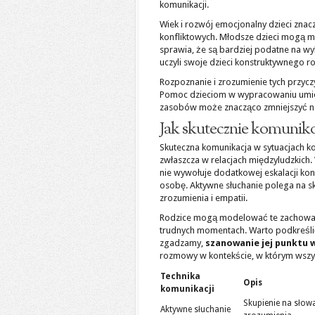
komunikacji.
Wiek i rozwój emocjonalny dzieci znac
konfliktowych. Młodsze dzieci mogą 
sprawia, że są bardziej podatne na wybu
uczyli swoje dzieci konstruktywnego 
Rozpoznanie i zrozumienie tych przycz
Pomoc dzieciom w wypracowaniu umiej
zasobów może znacząco zmniejszyć n
Jak skutecznie komunik
Skuteczna komunikacja w sytuacjach 
zwłaszcza w relacjach międzyludzkich.
nie wywołuje dodatkowej eskalacji konf
osobę. Aktywne słuchanie polega na s
zrozumienia i empatii.
Rodzice mogą modelować te zachowani
trudnych momentach. Warto podkreślić 
zgadzamy,
szanowanie jej punktu 
rozmowy w kontekście, w którym wszysc
Technika
Opis
komunikacji
Skupienie na sło
Aktywne słuchanie