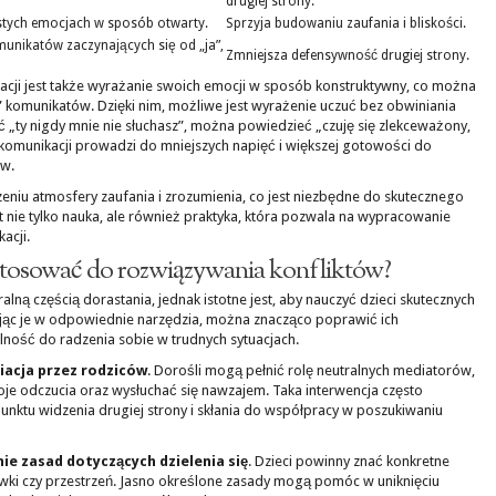
drugiej strony.
stych emocjach w sposób otwarty.
Sprzyja budowaniu zaufania i bliskości.
nikatów zaczynających się od „ja”,
Zmniejsza defensywność drugiej strony.
cji jest także wyrażanie swoich emocji w sposób konstruktywny, co można
 komunikatów. Dzięki nim, możliwe jest wyrażenie uczuć bez obwiniania
ić „ty nigdy mnie nie słuchasz”, można powiedzieć „czuję się zlekceważony,
l komunikacji prowadzi do mniejszych napięć i większej gotowości do
ów.
eniu atmosfery zaufania i zrozumienia, co jest niezbędne do skutecznego
t nie tylko nauka, ale również praktyka, która pozwala na wypracowanie
acji.
astosować do rozwiązywania konfliktów?
lną częścią dorastania, jednak istotne jest, aby nauczyć dzieci skutecznych
ając je w odpowiednie narzędzia, można znacząco poprawić ich
lność do radzenia sobie w trudnych sytuacjach.
acja przez rodziców
. Dorośli mogą pełnić rolę neutralnych mediatorów,
je odczucia oraz wysłuchać się nawzajem. Taka interwencja często
nktu widzenia drugiej strony i skłania do współpracy w poszukiwaniu
nie zasad dotyczących dzielenia się
. Dzieci powinny znać konkretne
abawki czy przestrzeń. Jasno określone zasady mogą pomóc w uniknięciu